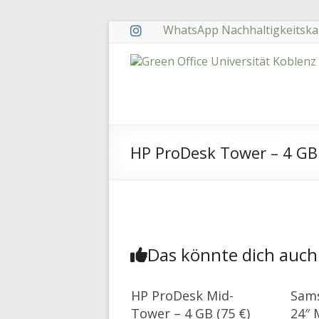
Zum
WhatsApp Nachhaltigkeitska
Inhalt
springen
Green
Office
Universität
Koblenz
HP ProDesk Tower – 4 GB 
Das könnte dich auch
HP ProDesk Mid-
Sam
Tower – 4 GB (75 €)
24″ 