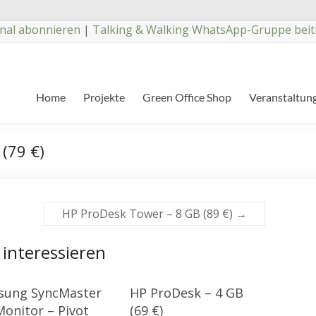
nal abonnieren
|
Talking & Walking WhatsApp-Gruppe beit
Home
Projekte
Green Office Shop
Veranstaltun
(79 €)
HP ProDesk Tower – 8 GB (89 €)
→
 interessieren
sung SyncMaster
HP ProDesk – 4 GB
Monitor – Pivot
(69 €)