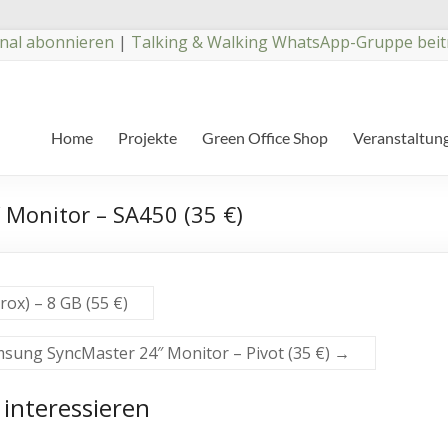
nal abonnieren
|
Talking & Walking WhatsApp-Gruppe beit
Home
Projekte
Green Office Shop
Veranstaltun
Monitor – SA450 (35 €)
ox) – 8 GB (55 €)
sung SyncMaster 24″ Monitor – Pivot (35 €)
→
 interessieren