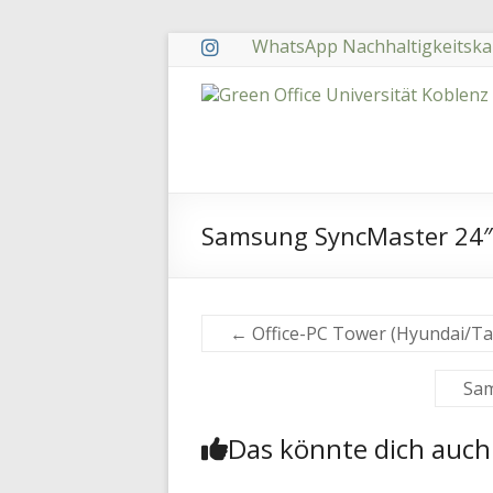
Zum
WhatsApp Nachhaltigkeitska
Inhalt
springen
Green
Office
Universität
Koblenz
Samsung SyncMaster 24″ 
←
Office-PC Tower (Hyundai/Tar
Sam
Das könnte dich auch