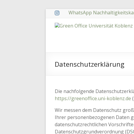
Zum
WhatsApp Nachhaltigkeitska
Inhalt
springen
Green
Office
Universität
Koblenz
Datenschutzerklärung
Die nachfolgende Datenschutzerklär
https://greenoffice.uni-koblenz.de
(
Wir messen dem Datenschutz groß
Ihrer personenbezogenen Daten ge
datenschutzrechtlichen Vorschrifte
Datenschutzgrundverordnung (DSGV